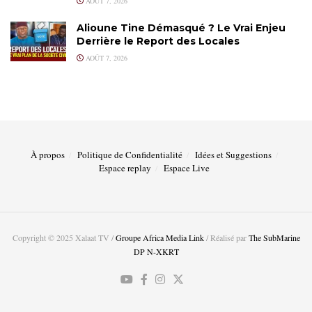
AOÛT 7, 2026
Alioune Tine Démasqué ? Le Vrai Enjeu
Derrière le Report des Locales
AOÛT 7, 2026
À propos
Politique de Confidentialité
Idées et Suggestions
Espace replay
Espace Live
Copyright © 2025 Xalaat TV /
Groupe Africa Media Link
/ Réalisé par
The SubMarine
DP N-XKRT