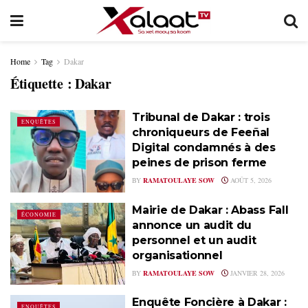
Home
Tag
Dakar
Étiquette :
Dakar
Tribunal de Dakar : trois
ENQUÊTES
chroniqueurs de Feeñal
Digital condamnés à des
peines de prison ferme
BY
RAMATOULAYE SOW
AOÛT 5, 2026
Mairie de Dakar : Abass Fall
ÉCONOMIE
annonce un audit du
personnel et un audit
organisationnel
BY
RAMATOULAYE SOW
JANVIER 28, 2026
Enquête Foncière à Dakar :
ENQUÊTES