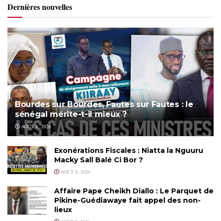
Dernières nouvelles
Bourdes sur Bourdes, Fautes sur Fautes : le
sénégal mérite-t-il mieux ?
AOÛT 8, 2026
Exonérations Fiscales : Niatta la Nguuru
Macky Sall Balé Ci Bor ?
AOÛT 8, 2026
Affaire Pape Cheikh Diallo : Le Parquet de
Pikine-Guédiawaye fait appel des non-
lieux