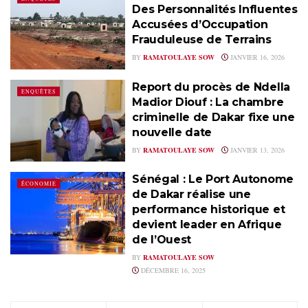
Des Personnalités Influentes
Accusées d’Occupation
Frauduleuse de Terrains
BY
RAMATOULAYE SOW
JANVIER 16, 2026
Report du procès de Ndella
ENQUÊTES
Madior Diouf : La chambre
criminelle de Dakar fixe une
nouvelle date
BY
RAMATOULAYE SOW
JANVIER 13, 2026
Sénégal : Le Port Autonome
ÉCONOMIE
de Dakar réalise une
performance historique et
devient leader en Afrique
de l’Ouest
BY
RAMATOULAYE SOW
DÉCEMBRE 16, 2025