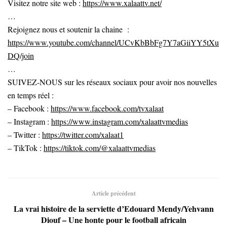
Visitez notre site web :
https://www.xalaattv.net/
…
Rejoignez nous et soutenir la chaine :
https://www.youtube.com/channel/UCvKbBbFg7Y7aGiiYY5tXu
DQ/join
…
SUIVEZ-NOUS sur les réseaux sociaux pour avoir nos nouvelles
en temps réel :
– Facebook :
https://www.facebook.com/tvxalaat
– Instagram :
https://www.instagram.com/xalaattvmedias
– Twitter :
https://twitter.com/xalaat1
– TikTok :
https://tiktok.com/@xalaattvmedias
Article précédent
La vrai histoire de la serviette d’Edouard Mendy/Yehvann
Diouf – Une honte pour le football africain