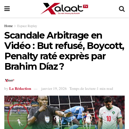
Home
Espace Replay
Scandale Arbitrage en
Vidéo : But refusé, Boycott,
Penalty raté exprès par
Brahim Díaz ?
La Rédaction
by
janvier 19, 2026
Temps de lecture:1 min read