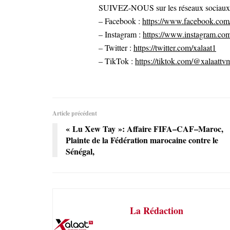
SUIVEZ-NOUS sur les réseaux sociaux po
– Facebook :
https://www.facebook.com/
– Instagram :
https://www.instagram.com
– Twitter :
https://twitter.com/xalaat1
– TikTok :
https://tiktok.com/@xalaattv
Article précédent
« Lu Xew Tay »: Affaire FIFA–CAF–Maroc,
Plainte de la Fédération marocaine contre le
Sénégal,
La Rédaction