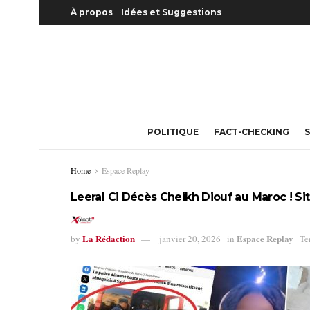
À propos
Idées et Suggestions
POLITIQUE
FACT-CHECKING
S
Home
Espace Replay
Leeral Ci Décès Cheikh Diouf au Maroc ! Sit
La Rédaction
Espace Replay
by
janvier 20, 2026
in
Te