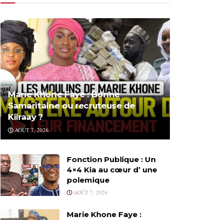
Marie Khone Faye : Bonne
Samaritaine ou recruteuse de
Kiiraay ?
AOÛT 7, 2026
Fonction Publique : Un
4×4 Kia au cœur d’ une
polemique
AOÛT 7, 2026
Marie Khone Faye :