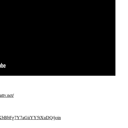
ttv.net/
CvKbBbFg7Y7aGiiYY5tXuDQ/join