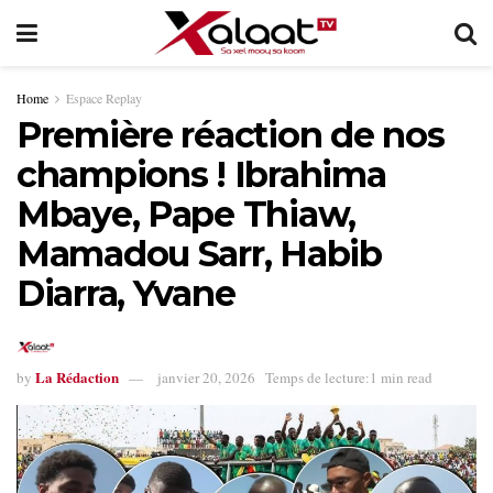
Home
Espace Replay
Première réaction de nos
champions ! Ibrahima
Mbaye, Pape Thiaw,
Mamadou Sarr, Habib
Diarra, Yvane
La Rédaction
by
janvier 20, 2026
Temps de lecture:1 min read