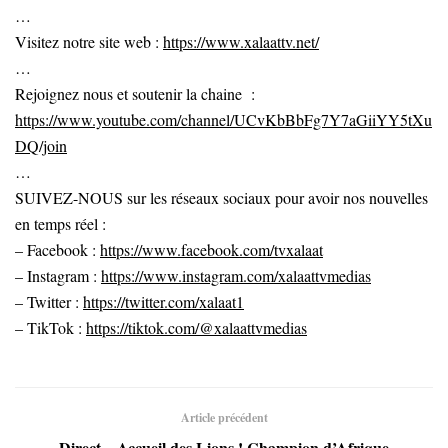
…
Visitez notre site web :
https://www.xalaattv.net/
…
Rejoignez nous et soutenir la chaine :
https://www.youtube.com/channel/UCvKbBbFg7Y7aGiiYY5tXu
DQ/join
…
SUIVEZ-NOUS sur les réseaux sociaux pour avoir nos nouvelles
en temps réel :
– Facebook :
https://www.facebook.com/tvxalaat
– Instagram :
https://www.instagram.com/xalaattvmedias
– Twitter :
https://twitter.com/xalaat1
– TikTok :
https://tiktok.com/@xalaattvmedias
Article précédent
Direct – Accueil des Lions ! Champion d’Afrique