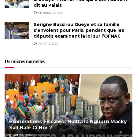
dit au Palais
FÉVRIER 23, 2026
Serigne Bassirou Gueye et sa famille
s’envolent pour Paris, pendant que les
députés examinent la loi sur l’OFNAC
AOÛT 18, 2025
Dernières nouvelles
Exonérations Fiscales : Niatta la Nguuru Macky
Sall Balé Ci Bor ?
AOÛT 8, 2026