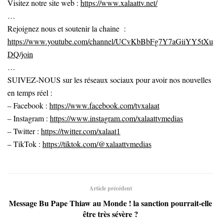
Visitez notre site web :
https://www.xalaattv.net/
…
Rejoignez nous et soutenir la chaine :
https://www.youtube.com/channel/UCvKbBbFg7Y7aGiiYY5tXu
DQ/join
…
SUIVEZ-NOUS sur les réseaux sociaux pour avoir nos nouvelles
en temps réel :
– Facebook :
https://www.facebook.com/tvxalaat
– Instagram :
https://www.instagram.com/xalaattvmedias
– Twitter :
https://twitter.com/xalaat1
– TikTok :
https://tiktok.com/@xalaattvmedias
Article précédent
Message Bu Pape Thiaw au Monde ! la sanction pourrait-elle
être très sévère ?