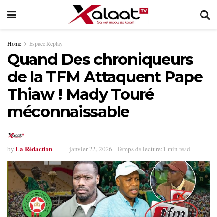
Home
Espace Replay
Quand Des chroniqueurs
de la TFM Attaquent Pape
Thiaw ! Mady Touré
méconnaissable
La Rédaction
by
janvier 22, 2026
Temps de lecture:1 min read