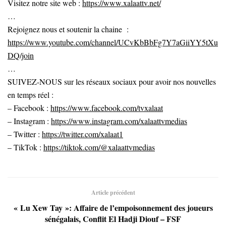
Visitez notre site web :
https://www.xalaattv.net/
…
Rejoignez nous et soutenir la chaine :
https://www.youtube.com/channel/UCvKbBbFg7Y7aGiiYY5tXu
DQ/join
…
SUIVEZ-NOUS sur les réseaux sociaux pour avoir nos nouvelles
en temps réel :
– Facebook :
https://www.facebook.com/tvxalaat
– Instagram :
https://www.instagram.com/xalaattvmedias
– Twitter :
https://twitter.com/xalaat1
– TikTok :
https://tiktok.com/@xalaattvmedias
Article précédent
« Lu Xew Tay »: Affaire de l’empoisonnement des joueurs
sénégalais, Conflit El Hadji Diouf – FSF