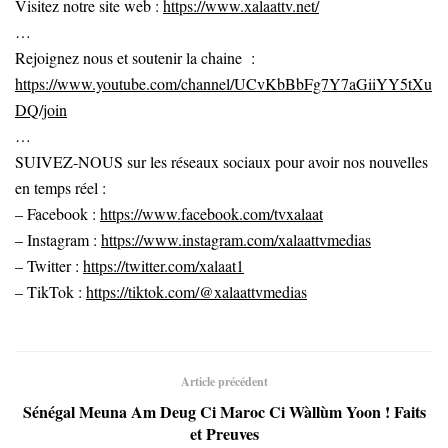
Visitez notre site web :
https://www.xalaattv.net/
…
Rejoignez nous et soutenir la chaine :
https://www.youtube.com/channel/UCvKbBbFg7Y7aGiiYY5tXu
DQ/join
…
SUIVEZ-NOUS sur les réseaux sociaux pour avoir nos nouvelles
en temps réel :
– Facebook :
https://www.facebook.com/tvxalaat
– Instagram :
https://www.instagram.com/xalaattvmedias
– Twitter :
https://twitter.com/xalaat1
– TikTok :
https://tiktok.com/@xalaattvmedias
Article précédent
Sénégal Meuna Am Deug Ci Maroc Ci Wàllùm Yoon ! Faits
et Preuves