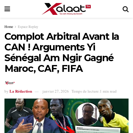
Home
Espace Replay
Complot Arbitral Avant la
CAN ! Arguments Yi
Sénégal Am Ngir Gagné
Maroc, CAF, FIFA
La Rédaction
by
janvier 27, 2026
Temps de lecture:1 min read