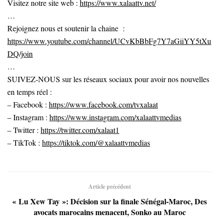
Visitez notre site web :
https://www.xalaattv.net/
…
Rejoignez nous et soutenir la chaine :
https://www.youtube.com/channel/UCvKbBbFg7Y7aGiiYY5tXu
DQ/join
…
SUIVEZ-NOUS sur les réseaux sociaux pour avoir nos nouvelles
en temps réel :
– Facebook :
https://www.facebook.com/tvxalaat
– Instagram :
https://www.instagram.com/xalaattvmedias
– Twitter :
https://twitter.com/xalaat1
– TikTok :
https://tiktok.com/@xalaattvmedias
Article précédent
« Lu Xew Tay »: Décision sur la finale Sénégal-Maroc, Des
avocats marocains menacent, Sonko au Maroc