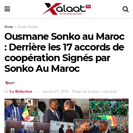
Home
Espace Replay
Ousmane Sonko au Maroc
: Derrière les 17 accords de
coopération Signés par
Sonko Au Maroc
La Rédaction
by
janvier 27, 2026
Temps de lecture:1 min read