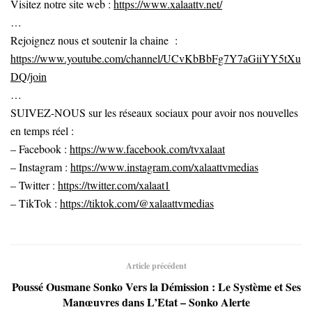
Visitez notre site web :
https://www.xalaattv.net/
…
Rejoignez nous et soutenir la chaine :
https://www.youtube.com/channel/UCvKbBbFg7Y7aGiiYY5tXu
DQ/join
…
SUIVEZ-NOUS sur les réseaux sociaux pour avoir nos nouvelles
en temps réel :
– Facebook :
https://www.facebook.com/tvxalaat
– Instagram :
https://www.instagram.com/xalaattvmedias
– Twitter :
https://twitter.com/xalaat1
– TikTok :
https://tiktok.com/@xalaattvmedias
Article précédent
Poussé Ousmane Sonko Vers la Démission : Le Système et Ses
Manœuvres dans L’Etat – Sonko Alerte