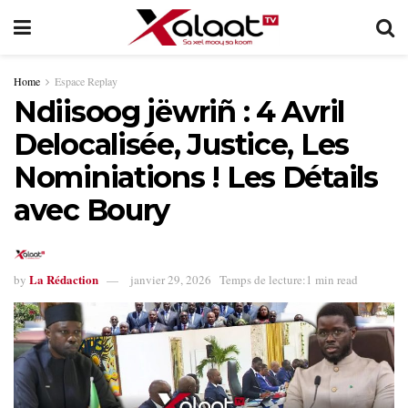
Home
Espace Replay
Ndiisoog jëwriñ : 4 Avril
Delocalisée, Justice, Les
Nominiations ! Les Détails
avec Boury
La Rédaction
by
janvier 29, 2026
Temps de lecture:1 min read