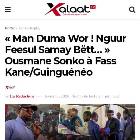
Home
Espace Replay
« Man Duma Wor ! Nguur
Feesul Samay Bëtt… »
Ousmane Sonko à Fass
Kane/Guinguénéo
La Rédaction
by
février 7, 2026
Temps de lecture:1 min read