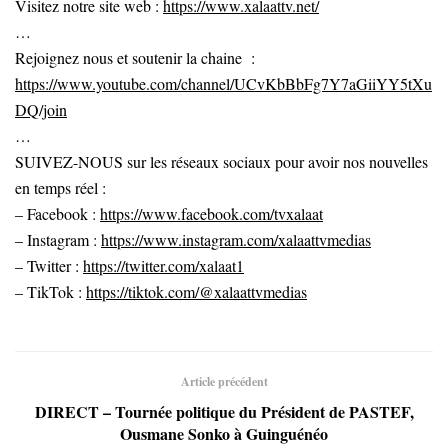
Visitez notre site web :
https://www.xalaattv.net/
…
Rejoignez nous et soutenir la chaine :
https://www.youtube.com/channel/UCvKbBbFg7Y7aGiiYY5tXu
DQ/join
…
SUIVEZ-NOUS sur les réseaux sociaux pour avoir nos nouvelles
en temps réel :
– Facebook :
https://www.facebook.com/tvxalaat
– Instagram :
https://www.instagram.com/xalaattvmedias
– Twitter :
https://twitter.com/xalaat1
– TikTok :
https://tiktok.com/@xalaattvmedias
Article précédent
DIRECT – Tournée politique du Président de PASTEF,
Ousmane Sonko à Guinguénéo