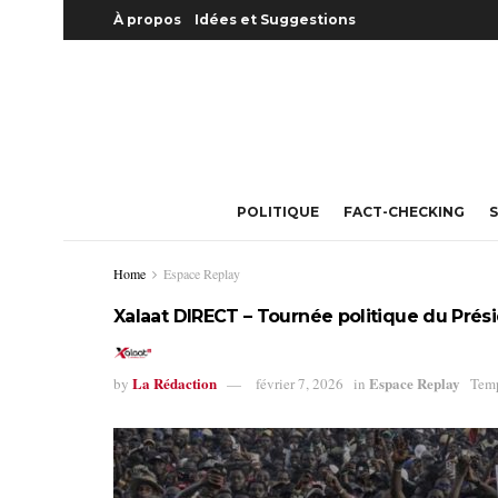
À propos
Idées et Suggestions
POLITIQUE
FACT-CHECKING
S
Home
Espace Replay
Xalaat DIRECT – Tournée politique du Pr
La Rédaction
Espace Replay
by
février 7, 2026
in
Temp