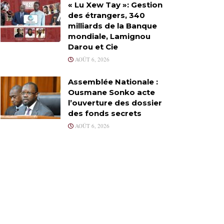
« Lu Xew Tay »: Gestion
des étrangers, 340
milliards de la Banque
mondiale, Lamignou
Darou et Cie
AOÛT 6, 2026
Assemblée Nationale :
Ousmane Sonko acte
l’ouverture des dossier
des fonds secrets
AOÛT 6, 2026