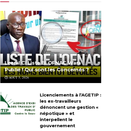
Leeral Ci Liste Bi OFNAC Wara
Publié ! Qui sont les Concernés ?
AOÛT 5, 2026
Licenciements à l’AGETIP :
les ex-travailleurs
dénoncent une gestion «
népotique » et
interpellent le
gouvernement