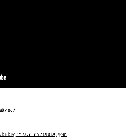
ttv.net/
CvKbBbFg7Y7aGiiYY5tXuDQ/join