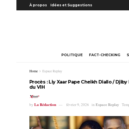
À propos
Idées et Suggestions
POLITIQUE
FACT-CHECKING
S
Home
Espace Replay
Procès : Liy Xaar Pape Cheikh Diallo / Dji
du VIH
La Rédaction
Espace Replay
by
février 9, 2026
in
Temp