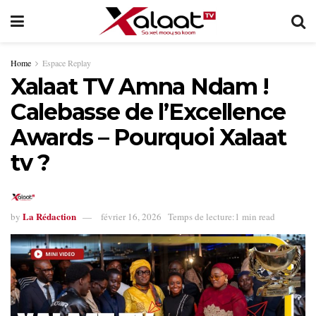
Home
Espace Replay
Xalaat TV Amna Ndam !
Calebasse de l’Excellence
Awards – Pourquoi Xalaat
tv ?
La Rédaction
by
février 16, 2026
Temps de lecture:1 min read