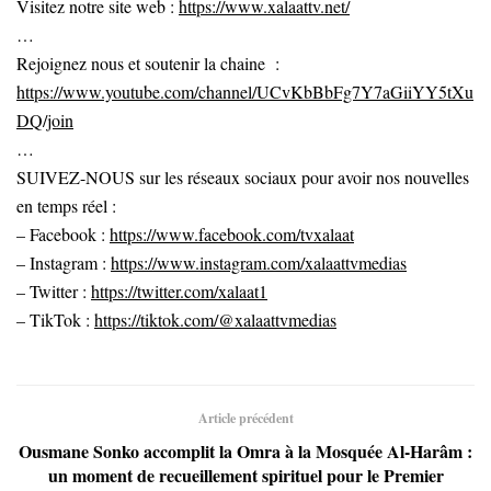
Visitez notre site web :
https://www.xalaattv.net/
…
Rejoignez nous et soutenir la chaine :
https://www.youtube.com/channel/UCvKbBbFg7Y7aGiiYY5tXu
DQ/join
…
SUIVEZ-NOUS sur les réseaux sociaux pour avoir nos nouvelles
en temps réel :
– Facebook :
https://www.facebook.com/tvxalaat
– Instagram :
https://www.instagram.com/xalaattvmedias
– Twitter :
https://twitter.com/xalaat1
– TikTok :
https://tiktok.com/@xalaattvmedias
Article précédent
Ousmane Sonko accomplit la Omra à la Mosquée Al-Harâm :
un moment de recueillement spirituel pour le Premier