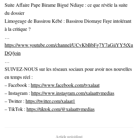
Suite Affaire Pape Birame Bigué Ndiaye : ce que révèle la suite
du dossier
Limogeage de Bassirou Kébé : Bassirou Diomaye Faye intolérant
à la critique ?
…
https://www.youtube.com/channel/UCvKbBbFg7Y7aGiiYY5tXu
DQ/join
…
SUIVEZ-NOUS sur les réseaux sociaux pour avoir nos nouvelles
en temps réel :
– Facebook :
https://www.facebook.com/tvxalaat
– Instagram :
https://www.instagram.com/xalaattvmedias
– Twitter :
https://twitter.com/xalaat1
– TikTok :
https://tiktok.com/@xalaattvmedias
Article précédent