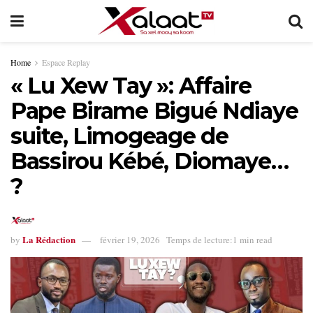
Home
Espace Replay
« Lu Xew Tay »: Affaire
Pape Birame Bigué Ndiaye
suite, Limogeage de
Bassirou Kébé, Diomaye…
?
La Rédaction
by
février 19, 2026
Temps de lecture:1 min read