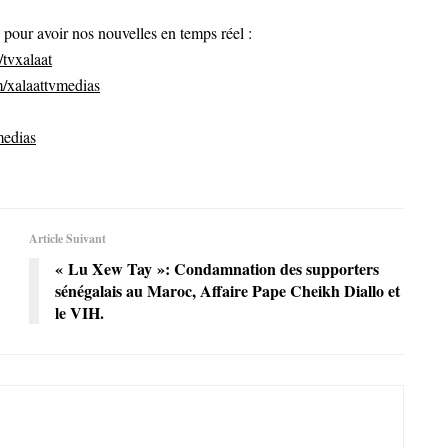
ur avoir nos nouvelles en temps réel :
tvxalaat
/xalaattvmedias
medias
Article Suivant
« Lu Xew Tay »: Condamnation des supporters
sénégalais au Maroc, Affaire Pape Cheikh Diallo et
le VIH.