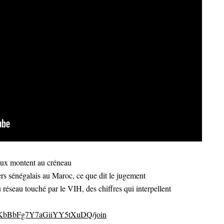
caux montent au créneau
rs sénégalais au Maroc, ce que dit le jugement
réseau touché par le VIH, des chiffres qui interpellent
CvKbBbFg7Y7aGiiYY5tXuDQ/join