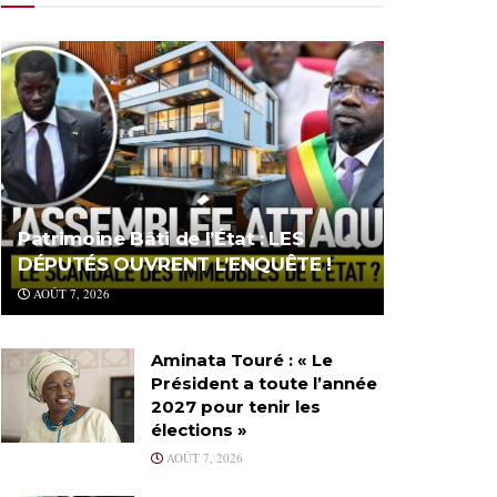
Patrimoine Bâti de l’État : LES
DÉPUTÉS OUVRENT L’ENQUÊTE !
AOÛT 7, 2026
Aminata Touré : « Le
Président a toute l’année
2027 pour tenir les
élections »
AOÛT 7, 2026