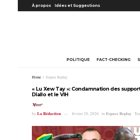
À propos
Idées et Suggestions
POLITIQUE
FACT-CHECKING
S
Home
Espace Replay
« Lu Xew Tay »: Condamnation des support
Diallo et le VIH
La Rédaction
Espace Replay
by
février 20, 2026
in
Tem