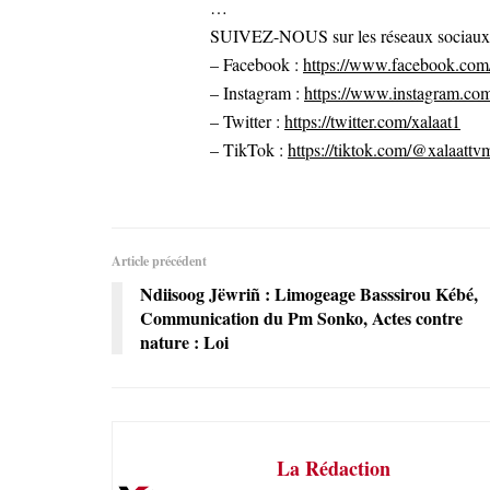
…
SUIVEZ-NOUS sur les réseaux sociaux po
– Facebook :
https://www.facebook.com/
– Instagram :
https://www.instagram.com
– Twitter :
https://twitter.com/xalaat1
– TikTok :
https://tiktok.com/@xalaattv
Article précédent
Ndiisoog Jëwriñ : Limogeage Basssirou Kébé,
Communication du Pm Sonko, Actes contre
nature : Loi
La Rédaction