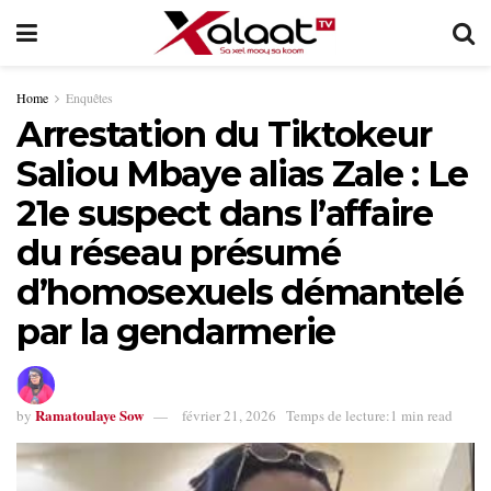
Home
Enquêtes
Arrestation du Tiktokeur
Saliou Mbaye alias Zale : Le
21e suspect dans l’affaire
du réseau présumé
d’homosexuels démantelé
par la gendarmerie
Ramatoulaye Sow
by
février 21, 2026
Temps de lecture:1 min read