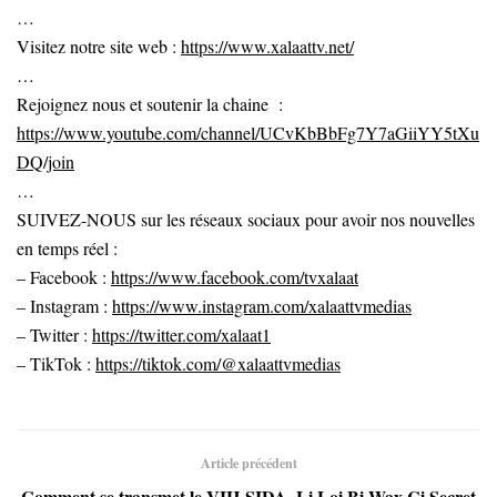
…
Visitez notre site web :
https://www.xalaattv.net/
…
Rejoignez nous et soutenir la chaine :
https://www.youtube.com/channel/UCvKbBbFg7Y7aGiiYY5tXu
DQ/join
…
SUIVEZ-NOUS sur les réseaux sociaux pour avoir nos nouvelles
en temps réel :
– Facebook :
https://www.facebook.com/tvxalaat
– Instagram :
https://www.instagram.com/xalaattvmedias
– Twitter :
https://twitter.com/xalaat1
– TikTok :
https://tiktok.com/@xalaattvmedias
Article précédent
Comment se transmet le VIH-SIDA, Li Loi Bi Wax Ci Secret