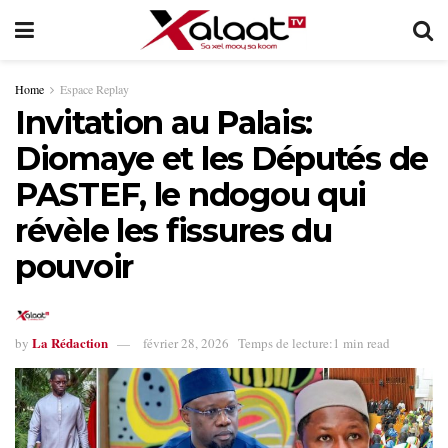
Home
Espace Replay
Invitation au Palais:
Diomaye et les Députés de
PASTEF, le ndogou qui
révèle les fissures du
pouvoir
La Rédaction
by
février 28, 2026
Temps de lecture:1 min read