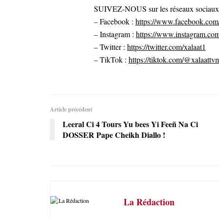
SUIVEZ-NOUS sur les réseaux sociaux po
– Facebook :
https://www.facebook.com/
– Instagram :
https://www.instagram.com
– Twitter :
https://twitter.com/xalaat1
– TikTok :
https://tiktok.com/@xalaattv
Article précédent
Leeral Ci 4 Tours Yu bees Yi Feeñ Na Ci
DOSSER Pape Cheikh Diallo !
La Rédaction