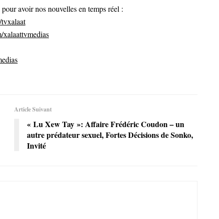
ur avoir nos nouvelles en temps réel :
tvxalaat
/xalaattvmedias
medias
Article Suivant
« Lu Xew Tay »: Affaire Frédéric Coudon – un
autre prédateur sexuel, Fortes Décisions de Sonko,
Invité