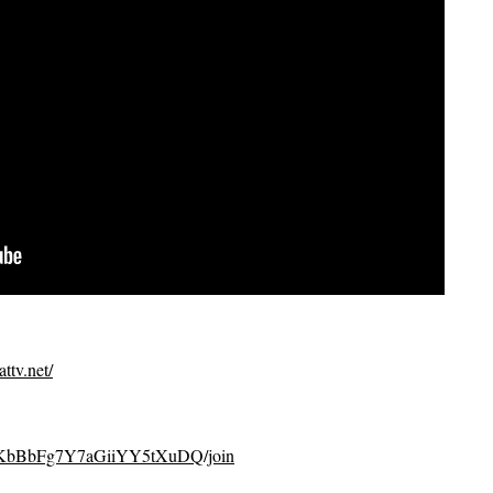
ttv.net/
CvKbBbFg7Y7aGiiYY5tXuDQ/join