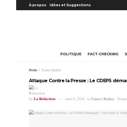
À propos
Idées et Suggestions
POLITIQUE
FACT-CHECKING
S
Home
Espace Replay
Attaque Contre la Presse : Le CDEPS démasq
La Rédaction
Espace Replay
by
mars 4, 2026
in
Temps 