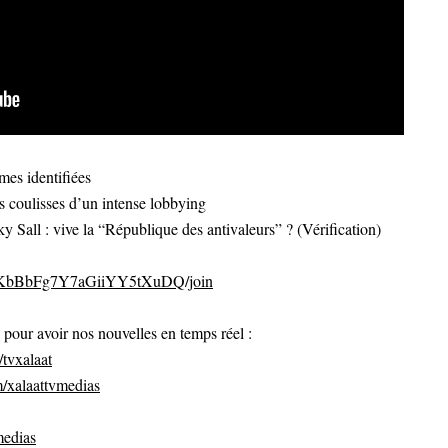
imes identifiées
 coulisses d’un intense lobbying
 Sall : vive la “République des antivaleurs” ? (Vérification)
CvKbBbFg7Y7aGiiYY5tXuDQ/join
ur avoir nos nouvelles en temps réel :
tvxalaat
/xalaattvmedias
medias