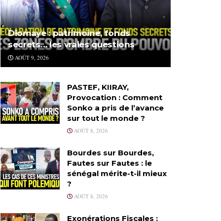
Diomaye : patrimoine, fonds
secrets… les vraies questions
AOÛT 9, 2026
PASTEF, KIIRAY,
Provocation : Comment
Sonko a pris de l’avance
sur tout le monde ?
AOÛT 8, 2026
Bourdes sur Bourdes,
Fautes sur Fautes : le
sénégal mérite-t-il mieux
?
AOÛT 8, 2026
Exonérations Fiscales :