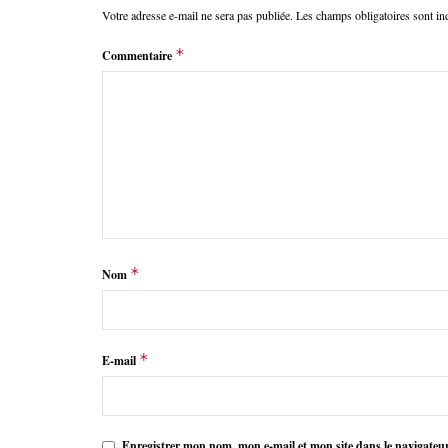
Votre adresse e-mail ne sera pas publiée.
Les champs obligatoires sont i
*
Commentaire
*
Nom
*
E-mail
Enregistrer mon nom, mon e-mail et mon site dans le navigate