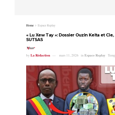
Home
Espace Replay
« Lu Xew Tay »: Dossier Ouzin Keita et Cie,
SUTSAS
La Rédaction
Espace Replay
by
mars 11, 2026
in
Temp