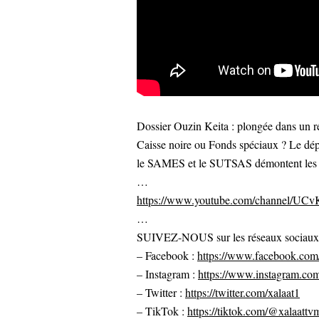
Dossier Ouzin Keita : plongée dans un rés
Caisse noire ou Fonds spéciaux ? Le dép
le SAMES et le SUTSAS démontent les a
…
https://www.youtube.com/channel/U
…
SUIVEZ-NOUS sur les réseaux sociaux po
– Facebook :
https://www.facebook.com/
– Instagram :
https://www.instagram.com
– Twitter :
https://twitter.com/xalaat1
– TikTok :
https://tiktok.com/@xalaattv