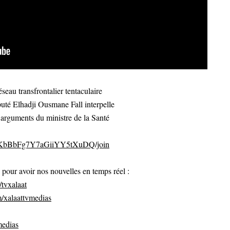
eau transfrontalier tentaculaire
uté Elhadji Ousmane Fall interpelle
rguments du ministre de la Santé
CvKbBbFg7Y7aGiiYY5tXuDQ/join
ur avoir nos nouvelles en temps réel :
tvxalaat
/xalaattvmedias
medias