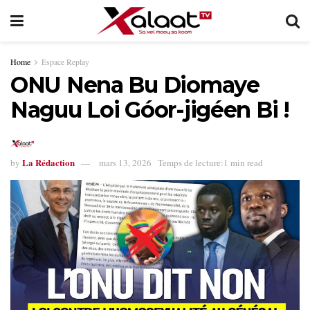
Home
Espace Replay
ONU Nena Bu Diomaye
Naguu Loi Góor-jigéen Bi !
La Rédaction
by
mars 13, 2026
Temps de lecture:1 min read