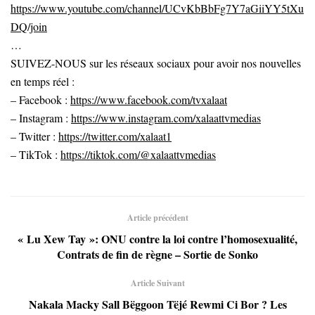
https://www.youtube.com/channel/UCvKbBbFg7Y7aGiiYY5tXu
DQ/join
…
SUIVEZ-NOUS sur les réseaux sociaux pour avoir nos nouvelles
en temps réel :
– Facebook :
https://www.facebook.com/tvxalaat
– Instagram :
https://www.instagram.com/xalaattvmedias
– Twitter :
https://twitter.com/xalaat1
– TikTok :
https://tiktok.com/@xalaattvmedias
Article précédent
« Lu Xew Tay »: ONU contre la loi contre l’homosexualité,
Contrats de fin de règne – Sortie de Sonko
Article Suivant
Nakala Macky Sall Bëggoon Tëjé Rewmi Ci Bor ? Les