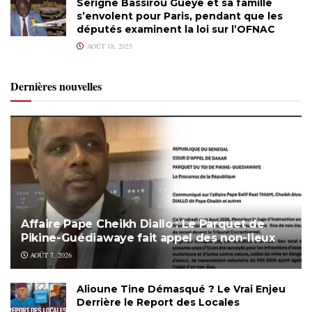
Serigne Bassirou Gueye et sa famille
s’envolent pour Paris, pendant que les
députés examinent la loi sur l’OFNAC
AOÛT 18, 2025
Dernières nouvelles
Affaire Pape Cheikh Diallo : Le Parquet de
Pikine-Guédiawaye fait appel des non-lieux
AOÛT 7, 2026
Alioune Tine Démasqué ? Le Vrai Enjeu
Derrière le Report des Locales