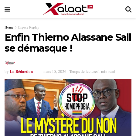
Home
Espace Replay
Enfin Thierno Alassane Sall
se démasque !
La Rédaction
by
mars 15, 2026
Temps de lecture:1 min read