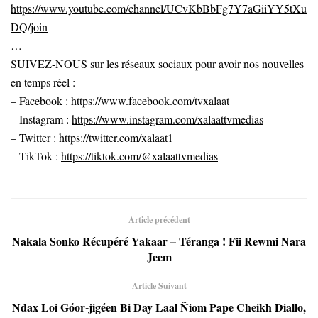
https://www.youtube.com/channel/UCvKbBbFg7Y7aGiiYY5tXu
DQ/join
…
SUIVEZ-NOUS sur les réseaux sociaux pour avoir nos nouvelles
en temps réel :
– Facebook :
https://www.facebook.com/tvxalaat
– Instagram :
https://www.instagram.com/xalaattvmedias
– Twitter :
https://twitter.com/xalaat1
– TikTok :
https://tiktok.com/@xalaattvmedias
Article précédent
Nakala Sonko Récupéré Yakaar – Téranga ! Fii Rewmi Nara
Jeem
Article Suivant
Ndax Loi Góor-jigéen Bi Day Laal Ñiom Pape Cheikh Diallo,