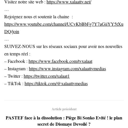
Visitez notre site web :
https://www.xalaattv.net/
…
Rejoignez nous et soutenir la chaine :
https://www.youtube.com/channel/UCvKbBbFg7Y7aGiiYY5tXu
DQ/join
…
SUIVEZ-NOUS sur les réseaux sociaux pour avoir nos nouvelles
en temps réel :
– Facebook :
https://www.facebook.com/tvxalaat
– Instagram :
https://www.instagram.com/xalaattvmedias
– Twitter :
https://twitter.com/xalaat1
– TikTok :
https://tiktok.com/@xalaattvmedias
Article précédent
PASTEF face à la dissolution : Piège Bi Sonko Evité ! le plan
secret de Diomaye Devoilé ?