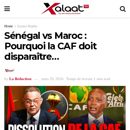
Home
Espace Replay
Sénégal vs Maroc :
Pourquoi la CAF doit
disparaître…
La Rédaction
by
mars 20, 2026
Temps de lecture:1 min read