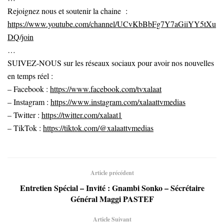
Rejoignez nous et soutenir la chaine :
https://www.youtube.com/channel/UCvKbBbFg7Y7aGiiYY5tXu
DQ/join
…
SUIVEZ-NOUS sur les réseaux sociaux pour avoir nos nouvelles
en temps réel :
– Facebook :
https://www.facebook.com/tvxalaat
– Instagram :
https://www.instagram.com/xalaattvmedias
– Twitter :
https://twitter.com/xalaat1
– TikTok :
https://tiktok.com/@xalaattvmedias
Article précédent
Entretien Spécial – Invité : Gnambi Sonko – Sécrétaire
Général Maggi PASTEF
Article Suivant