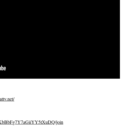
ttv.net/
CvKbBbFg7Y7aGiiYY5tXuDQ/join