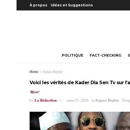
À propos
Idées et Suggestions
POLITIQUE
FACT-CHECKING
S
Home
Espace Replay
Voici les vérités de Kader Dia Sen Tv sur l’
La Rédaction
Espace Replay
by
mars 27, 2026
in
Temp