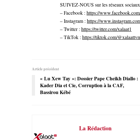
SUIVEZ-NOUS sur les réseaux sociaux po
– Facebook :
https://www.facebook.com/
– Instagram :
https://www.instagram.com
– Twitter :
https://twitter.com/xalaat1
– TikTok :
https://tiktok.com/@xalaattv
Article précédent
« Lu Xew Tay »: Dossier Pape Cheikh Diallo :
Kader Dia et Cie, Corruption à la CAF,
Bassirou Kébé
La Rédaction