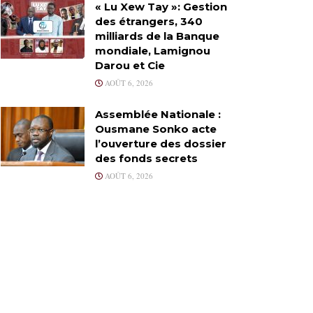
« Lu Xew Tay »: Gestion
des étrangers, 340
milliards de la Banque
mondiale, Lamignou
Darou et Cie
AOÛT 6, 2026
Assemblée Nationale :
Ousmane Sonko acte
l’ouverture des dossier
des fonds secrets
AOÛT 6, 2026