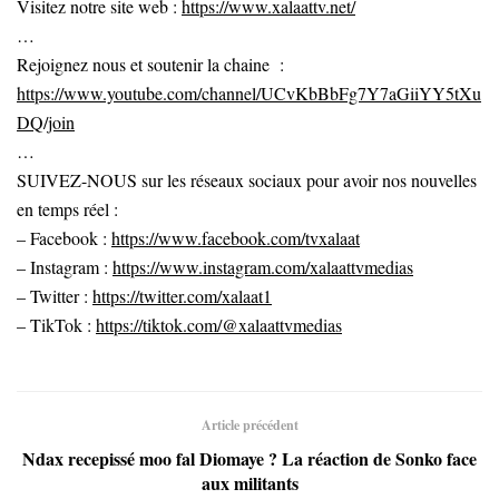
Visitez notre site web :
https://www.xalaattv.net/
…
Rejoignez nous et soutenir la chaine :
https://www.youtube.com/channel/UCvKbBbFg7Y7aGiiYY5tXu
DQ/join
…
SUIVEZ-NOUS sur les réseaux sociaux pour avoir nos nouvelles
en temps réel :
– Facebook :
https://www.facebook.com/tvxalaat
– Instagram :
https://www.instagram.com/xalaattvmedias
– Twitter :
https://twitter.com/xalaat1
– TikTok :
https://tiktok.com/@xalaattvmedias
Article précédent
Ndax recepissé moo fal Diomaye ? La réaction de Sonko face
aux militants