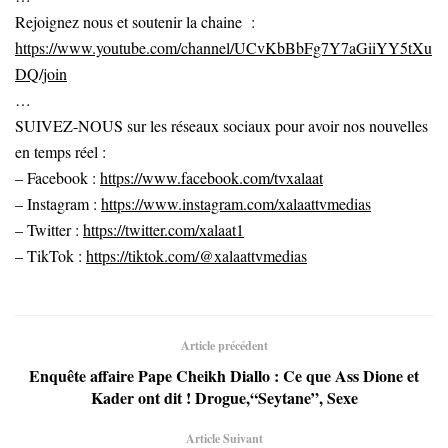
Rejoignez nous et soutenir la chaine :
https://www.youtube.com/channel/UCvKbBbFg7Y7aGiiYY5tXu
DQ/join
…
SUIVEZ-NOUS sur les réseaux sociaux pour avoir nos nouvelles
en temps réel :
– Facebook :
https://www.facebook.com/tvxalaat
– Instagram :
https://www.instagram.com/xalaattvmedias
– Twitter :
https://twitter.com/xalaat1
– TikTok :
https://tiktok.com/@xalaattvmedias
Article précédent
Enquête affaire Pape Cheikh Diallo : Ce que Ass Dione et
Kader ont dit ! Drogue,“Seytane”, Sexe
Article Suivant