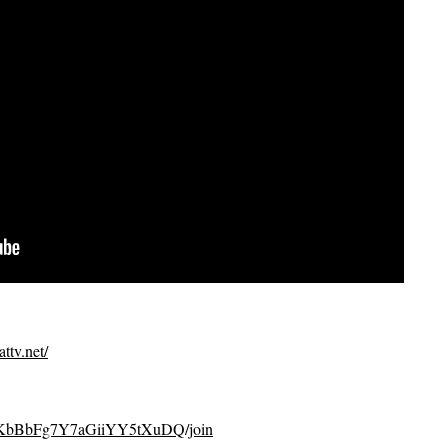
ttv.net/
CvKbBbFg7Y7aGiiYY5tXuDQ/join