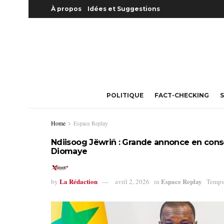
À propos
Idées et Suggestions
POLITIQUE
FACT-CHECKING
S
Home
Espace Replay
Ndiisoog Jëwriñ : Grande annonce en consei
Diomaye
La Rédaction
Espace Replay
by
avril 2, 2026
in
Temps 