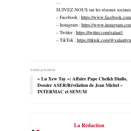
…
SUIVEZ-NOUS sur les réseaux sociaux po
– Facebook :
https://www.facebook.com/
– Instagram :
https://www.instagram.com
– Twitter :
https://twitter.com/xalaat1
– TikTok :
https://tiktok.com/@xalaattv
Article précédent
« Lu Xew Tay »: Affaire Pape Cheikh Diallo,
Dossier ASER/Révélation de Jean Michel –
INTERMAC et SENUM
La Rédaction