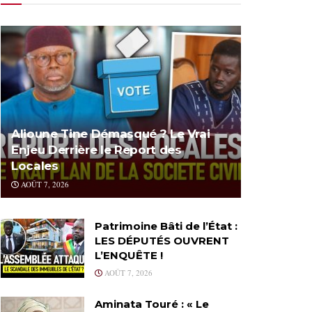
Alioune Tine Démasqué ? Le Vrai
Enjeu Derrière le Report des
Locales
AOÛT 7, 2026
Patrimoine Bâti de l’État :
LES DÉPUTÉS OUVRENT
L’ENQUÊTE !
AOÛT 7, 2026
Aminata Touré : « Le