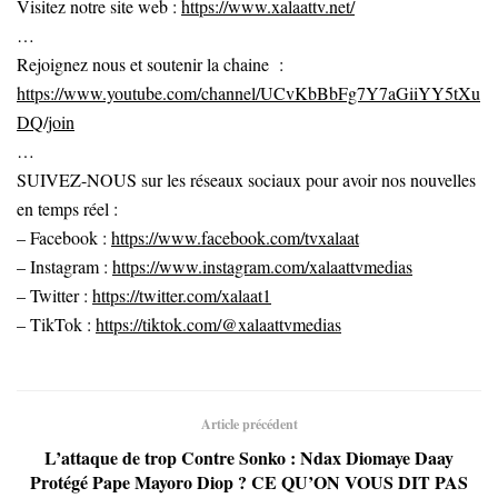
Visitez notre site web :
https://www.xalaattv.net/
…
Rejoignez nous et soutenir la chaine :
https://www.youtube.com/channel/UCvKbBbFg7Y7aGiiYY5tXu
DQ/join
…
SUIVEZ-NOUS sur les réseaux sociaux pour avoir nos nouvelles
en temps réel :
– Facebook :
https://www.facebook.com/tvxalaat
– Instagram :
https://www.instagram.com/xalaattvmedias
– Twitter :
https://twitter.com/xalaat1
– TikTok :
https://tiktok.com/@xalaattvmedias
Article précédent
L’attaque de trop Contre Sonko : Ndax Diomaye Daay
Protégé Pape Mayoro Diop ? CE QU’ON VOUS DIT PAS