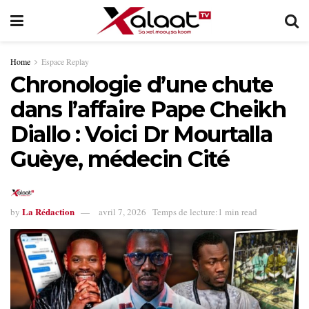
Home
Espace Replay
Chronologie d’une chute
dans l’affaire Pape Cheikh
Diallo : Voici Dr Mourtalla
Guèye, médecin Cité
La Rédaction
by
avril 7, 2026
Temps de lecture:1 min read