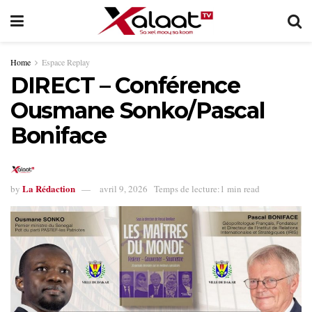
Home
Espace Replay
DIRECT – Conférence
Ousmane Sonko/Pascal
Boniface
La Rédaction
by
avril 9, 2026
Temps de lecture:1 min read