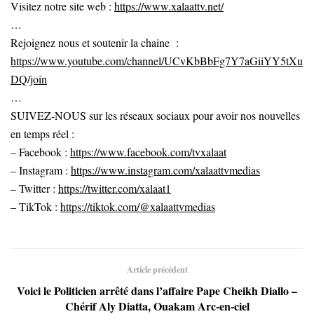
Visitez notre site web :
https://www.xalaattv.net/
…
Rejoignez nous et soutenir la chaine :
https://www.youtube.com/channel/UCvKbBbFg7Y7aGiiYY5tXu
DQ/join
…
SUIVEZ-NOUS sur les réseaux sociaux pour avoir nos nouvelles
en temps réel :
– Facebook :
https://www.facebook.com/tvxalaat
– Instagram :
https://www.instagram.com/xalaattvmedias
– Twitter :
https://twitter.com/xalaat1
– TikTok :
https://tiktok.com/@xalaattvmedias
Article précédent
Voici le Politicien arrêté dans l’affaire Pape Cheikh Diallo –
Chérif Aly Diatta, Ouakam Arc-en-ciel