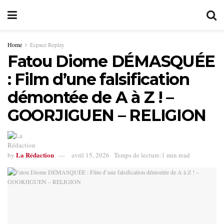
Home
Espace Replay
Fatou Diome DÉMASQUÉE
: Film d’une falsification
démontée de A à Z ! –
GOORJIGUEN – RELIGION
La Rédaction
by
avril 15, 2026
Temps de lecture:1 min read