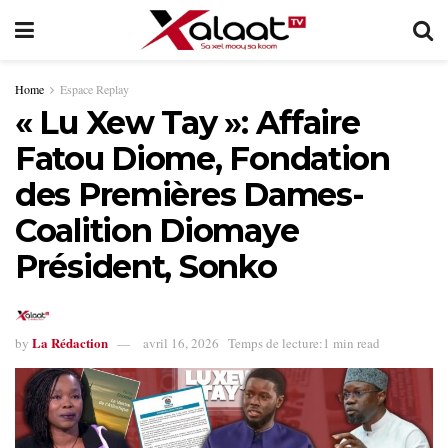
Home
Espace Replay
« Lu Xew Tay »: Affaire
Fatou Diome, Fondation
des Premières Dames-
Coalition Diomaye
Président, Sonko
La Rédaction
by
avril 16, 2026
Temps de lecture:1 min read