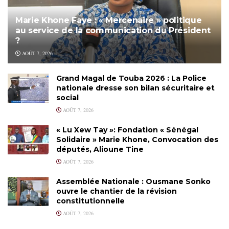
Marie Khone Faye : « Mercenaire » politique
au service de la communication du Président
?
AOÛT 7, 2026
Grand Magal de Touba 2026 : La Police
nationale dresse son bilan sécuritaire et
social
AOÛT 7, 2026
« Lu Xew Tay »: Fondation « Sénégal
Solidaire » Marie Khone, Convocation des
députés, Alioune Tine
AOÛT 7, 2026
Assemblée Nationale : Ousmane Sonko
ouvre le chantier de la révision
constitutionnelle
AOÛT 7, 2026