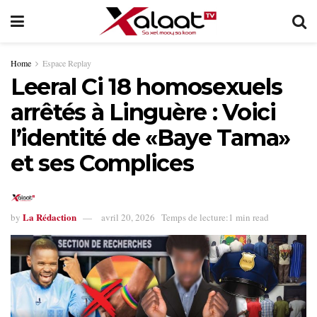
Home
Espace Replay
Leeral Ci 18 homosexuels
arrêtés à Linguère : Voici
l’identité de «Baye Tama»
et ses Complices
La Rédaction
by
avril 20, 2026
Temps de lecture:1 min read