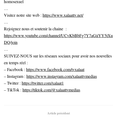
homosexuel
…
Visitez notre site web :
https://www.xalaattv.net/
…
Rejoignez nous et soutenir la chaine :
https://www.youtube.com/channel/UCvKbBbFg7Y7aGiiYY5tXu
DQ/join
…
SUIVEZ-NOUS sur les réseaux sociaux pour avoir nos nouvelles
en temps réel :
– Facebook :
https://www.facebook.com/tvxalaat
– Instagram :
https://www.instagram.com/xalaattvmedias
– Twitter :
https://twitter.com/xalaat1
– TikTok :
https://tiktok.com/@xalaattvmedias
Article précédent