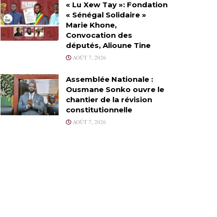
« Lu Xew Tay »: Fondation
« Sénégal Solidaire »
Marie Khone,
Convocation des
députés, Alioune Tine
AOÛT 7, 2026
Assemblée Nationale :
Ousmane Sonko ouvre le
chantier de la révision
constitutionnelle
AOÛT 7, 2026