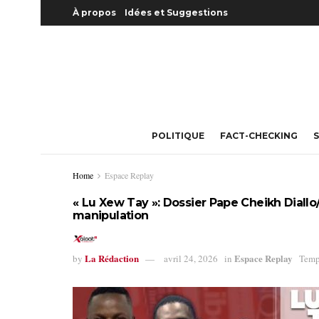
À propos
Idées et Suggestions
POLITIQUE
FACT-CHECKING
S
Home
Espace Replay
« Lu Xew Tay »: Dossier Pape Cheikh Diallo
manipulation
La Rédaction
Espace Replay
by
avril 24, 2026
in
Temp