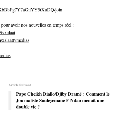
CvKbBbFg7Y7aGiiYY5tXuDQ/join
ur avoir nos nouvelles en temps réel :
tvxalaat
/xalaattvmedias
medias
Article Suivant
Pape Cheikh Diallo/Djiby Dramé : Comment le
Journaliste Souleyemane F Ndao menait une
double vie ?