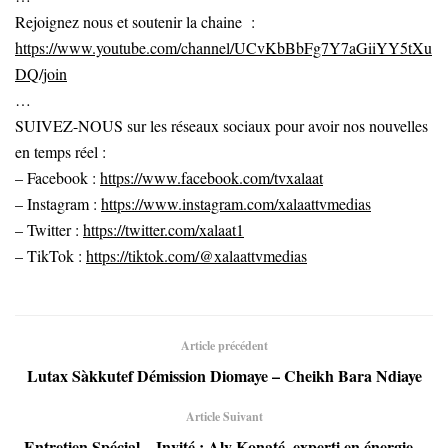
Rejoignez nous et soutenir la chaine :
https://www.youtube.com/channel/UCvKbBbFg7Y7aGiiYY5tXu
DQ/join
…
SUIVEZ-NOUS sur les réseaux sociaux pour avoir nos nouvelles
en temps réel :
– Facebook :
https://www.facebook.com/tvxalaat
– Instagram :
https://www.instagram.com/xalaattvmedias
– Twitter :
https://twitter.com/xalaat1
– TikTok :
https://tiktok.com/@xalaattvmedias
Article précédent
Lutax Sàkkutef Démission Diomaye – Cheikh Bara Ndiaye
Article Suivant
Entretien Spécial – Invité : Aly Konaté, experti en énergie –