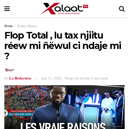
Home
Espace Replay
Flop Total , lu tax njiitu
réew mi ñëwul ci ndaje mi
?
La Rédaction
by
mai 11, 2026
Temps de lecture:1 min read