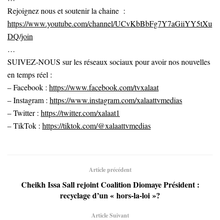
Rejoignez nous et soutenir la chaine :
https://www.youtube.com/channel/UCvKbBbFg7Y7aGiiYY5tXu
DQ/join
…
SUIVEZ-NOUS sur les réseaux sociaux pour avoir nos nouvelles
en temps réel :
– Facebook :
https://www.facebook.com/tvxalaat
– Instagram :
https://www.instagram.com/xalaattvmedias
– Twitter :
https://twitter.com/xalaat1
– TikTok :
https://tiktok.com/@xalaattvmedias
Article précédent
Cheikh Issa Sall rejoint Coalition Diomaye Président :
recyclage d’un « hors-la-loi »?
Article Suivant