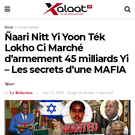
Home
Espace Replay
Ñaari Nitt Yi Yoon Ték
Lokho Ci Marché
d’armement 45 milliards Yi
– Les secrets d’une MAFIA
La Rédaction
by
mai 12, 2026
Temps de lecture:1 min read