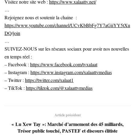
Visitez notre site web :
https://www.xalaattv.net/
…
Rejoignez nous et soutenir la chaine :
https://www.youtube.com/channel/UCvKbBbFg7Y7aGiiYY5tXu
DQ/join
…
SUIVEZ-NOUS sur les réseaux sociaux pour avoir nos nouvelles
en temps réel :
– Facebook :
https://www.facebook.com/tvxalaat
– Instagram :
https://www.instagram.com/xalaattvmedias
– Twitter :
https://twitter.com/xalaat1
– TikTok :
https://tiktok.com/@xalaattvmedias
Article précédent
« Lu Xew Tay »: Marché d’armement des 45 milliards,
Trésor public touché, PASTEF et discours élitiste