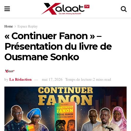
Home
Espace Replay
« Continuer Fanon » –
Présentation du livre de
Ousmane Sonko
La Rédaction
by
mai 17, 2026
Temps de lecture:2 mins read