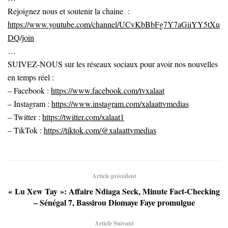
Rejoignez nous et soutenir la chaine :
https://www.youtube.com/channel/UCvKbBbFg7Y7aGiiYY5tXu
DQ/join
…
SUIVEZ-NOUS sur les réseaux sociaux pour avoir nos nouvelles
en temps réel :
– Facebook :
https://www.facebook.com/tvxalaat
– Instagram :
https://www.instagram.com/xalaattvmedias
– Twitter :
https://twitter.com/xalaat1
– TikTok :
https://tiktok.com/@xalaattvmedias
Article précédent
« Lu Xew Tay »: Affaire Ndiaga Seck, Minute Fact-Checking
– Sénégal 7, Bassirou Diomaye Faye promulgue
Article Suivant