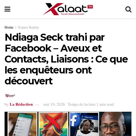
Home
Espace Replay
Ndiaga Seck trahi par
Facebook – Aveux et
Contacts, Liaisons : Ce que
les enquêteurs ont
découvert
La Rédaction
by
mai 19, 2026
Temps de lecture:1 min read