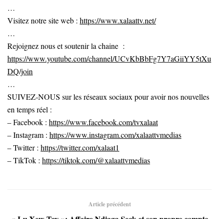
…
Visitez notre site web :
https://www.xalaattv.net/
…
Rejoignez nous et soutenir la chaine :
https://www.youtube.com/channel/UCvKbBbFg7Y7aGiiYY5tXu
DQ/join
…
SUIVEZ-NOUS sur les réseaux sociaux pour avoir nos nouvelles
en temps réel :
– Facebook :
https://www.facebook.com/tvxalaat
– Instagram :
https://www.instagram.com/xalaattvmedias
– Twitter :
https://twitter.com/xalaat1
– TikTok :
https://tiktok.com/@xalaattvmedias
Article précédent
« Lu Xew Tay »: Affaire Ndiaga Seck et son propre compte