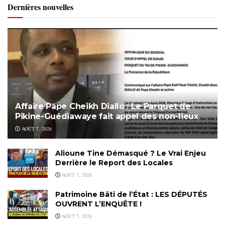
Dernières nouvelles
Affaire Pape Cheikh Diallo : Le Parquet de
Pikine-Guédiawaye fait appel des non-lieux
AOÛT 7, 2026
Alioune Tine Démasqué ? Le Vrai Enjeu
Derrière le Report des Locales
AOÛT 7, 2026
Patrimoine Bâti de l’État : LES DÉPUTÉS
OUVRENT L’ENQUÊTE !
AOÛT 7, 2026