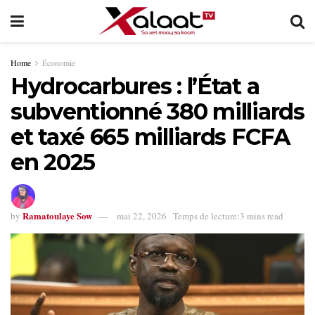
Home
Économie
Hydrocarbures : l’État a
subventionné 380 milliards
et taxé 665 milliards FCFA
en 2025
Ramatoulaye Sow
by
mai 22, 2026
Temps de lecture:3 mins read