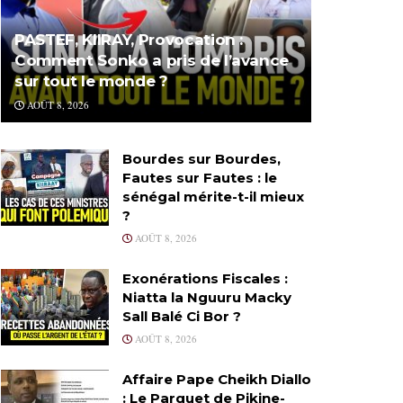
PASTEF, KIIRAY, Provocation :
Comment Sonko a pris de l’avance
sur tout le monde ?
AOÛT 8, 2026
Bourdes sur Bourdes,
Fautes sur Fautes : le
sénégal mérite-t-il mieux
?
AOÛT 8, 2026
Exonérations Fiscales :
Niatta la Nguuru Macky
Sall Balé Ci Bor ?
AOÛT 8, 2026
Affaire Pape Cheikh Diallo
: Le Parquet de Pikine-