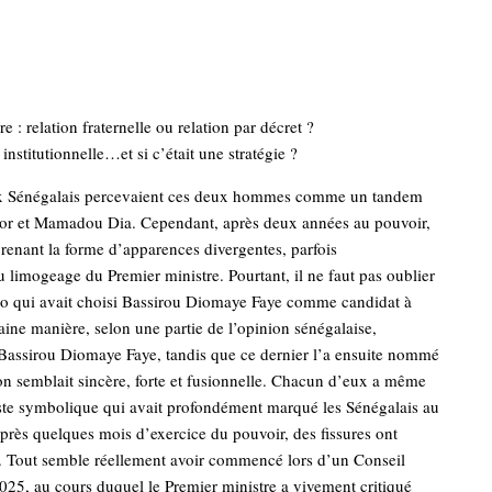
 : relation fraternelle ou relation par décret ?
institutionnelle…et si c’était une stratégie ?
eux Sénégalais percevaient ces deux hommes comme un tandem
or et Mamadou Dia. Cependant, après deux années au pouvoir,
 prenant la forme d’apparences divergentes, parfois
u limogeage du Premier ministre. Pourtant, il ne faut pas oublier
ko qui avait choisi Bassirou Diomaye Faye comme candidat à
aine manière, selon une partie de l’opinion sénégalaise,
Bassirou Diomaye Faye, tandis que ce dernier l’a ensuite nommé
on semblait sincère, forte et fusionnelle. Chacun d’eux a même
este symbolique qui avait profondément marqué les Sénégalais au
après quelques mois d’exercice du pouvoir, des fissures ont
f. Tout semble réellement avoir commencé lors d’un Conseil
2025, au cours duquel le Premier ministre a vivement critiqué