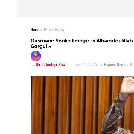
Home
Espace Replay
Ousmane Sonko limogé : « Alhamdoulillah. C
Gorgui »
Ramatoulaye Sow
Espace Replay
Po
by
mai 22, 2026
in
,