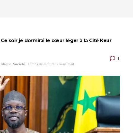
e soir je dormirai le cœur léger à la Cité Keur
1
litique
Société
,
Temps de lecture:3 mins read