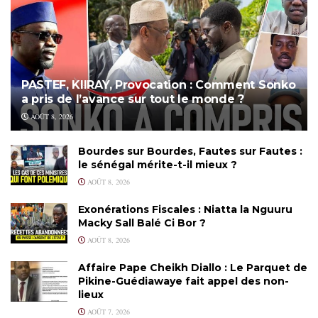
PASTEF, KIIRAY, Provocation : Comment Sonko
a pris de l’avance sur tout le monde ?
AOÛT 8, 2026
Bourdes sur Bourdes, Fautes sur Fautes :
le sénégal mérite-t-il mieux ?
AOÛT 8, 2026
Exonérations Fiscales : Niatta la Nguuru
Macky Sall Balé Ci Bor ?
AOÛT 8, 2026
Affaire Pape Cheikh Diallo : Le Parquet de
Pikine-Guédiawaye fait appel des non-
lieux
AOÛT 7, 2026