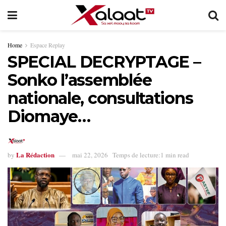
Home
Espace Replay
SPECIAL DECRYPTAGE –
Sonko l’assemblée
nationale, consultations
Diomaye…
La Rédaction
by
mai 22, 2026
Temps de lecture:1 min read