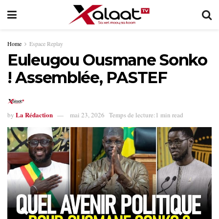
Home
Espace Replay
Euleugou Ousmane Sonko
! Assemblée, PASTEF
La Rédaction
by
mai 23, 2026
Temps de lecture:1 min read