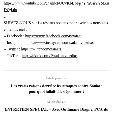
https://www.youtube.com/channel/UCvKbBbFg7Y7aGiiYY5tXu
DQ/join
…
SUIVEZ-NOUS sur les réseaux sociaux pour avoir nos nouvelles
en temps réel :
– Facebook :
https://www.facebook.com/tvxalaat
– Instagram :
https://www.instagram.com/xalaattvmedias
– Twitter :
https://twitter.com/xalaat1
– TikTok :
https://tiktok.com/@xalaattvmedias
Article précédent
Les vraies raisons derrière les attaques contre Sonko :
pourquoi fallait-il le dégommer ?
Article Suivant
ENTRETIEN SPECIAL – Avec Outhmane Diagne, PCA du