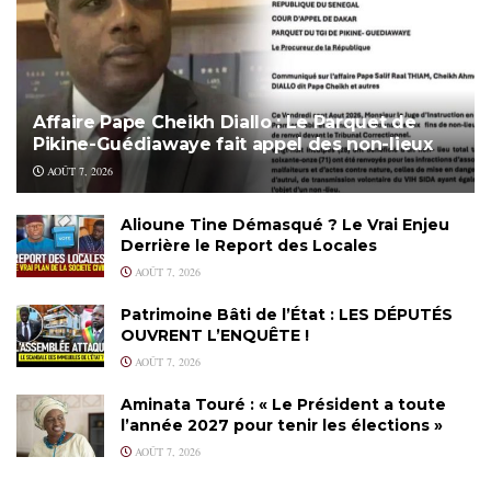
Affaire Pape Cheikh Diallo : Le Parquet de
Pikine-Guédiawaye fait appel des non-lieux
AOÛT 7, 2026
Alioune Tine Démasqué ? Le Vrai Enjeu
Derrière le Report des Locales
AOÛT 7, 2026
Patrimoine Bâti de l’État : LES DÉPUTÉS
OUVRENT L’ENQUÊTE !
AOÛT 7, 2026
Aminata Touré : « Le Président a toute
l’année 2027 pour tenir les élections »
AOÛT 7, 2026