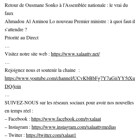
Retour de Ousmane Sonko à l’Assemblée nationale : le vrai du
faux
Ahmadou Al Aminou Lo nouveau Premier ministre : à quoi faut-il
s’attendre ?
Priorité au Direct
…
Visitez notre site web :
https://www.xalaattv.net/
…
Rejoignez nous et soutenir la chaine :
https://www.youtube.com/channel/UCvKbBbFg7Y7aGiiYY5tXu
DQ/join
…
SUIVEZ-NOUS sur les réseaux sociaux pour avoir nos nouvelles
en temps réel :
– Facebook :
https://www.facebook.com/tvxalaat
– Instagram :
https://www.instagram.com/xalaattvmedias
– Twitter :
https://twitter.com/xalaat1