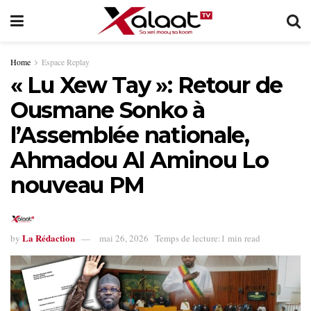
Home
Espace Replay
« Lu Xew Tay »: Retour de
Ousmane Sonko à
l’Assemblée nationale,
Ahmadou Al Aminou Lo
nouveau PM
La Rédaction
by
mai 26, 2026
Temps de lecture:1 min read