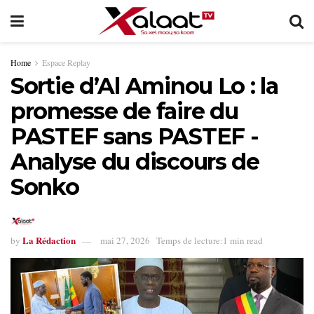
Home
Espace Replay
Sortie d’Al Aminou Lo : la
promesse de faire du
PASTEF sans PASTEF -
Analyse du discours de
Sonko
La Rédaction
by
mai 27, 2026
Temps de lecture:1 min read