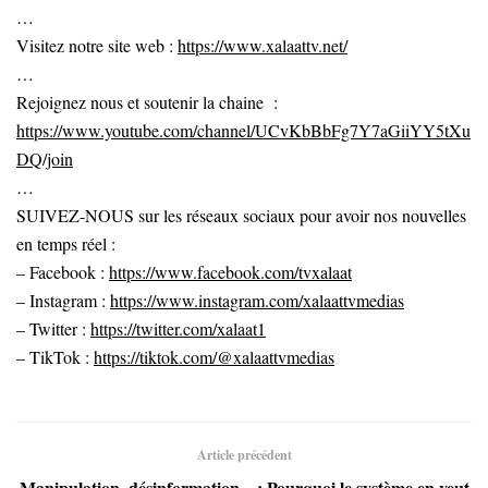
…
Visitez notre site web :
https://www.xalaattv.net/
…
Rejoignez nous et soutenir la chaine :
https://www.youtube.com/channel/UCvKbBbFg7Y7aGiiYY5tXu
DQ/join
…
SUIVEZ-NOUS sur les réseaux sociaux pour avoir nos nouvelles
en temps réel :
– Facebook :
https://www.facebook.com/tvxalaat
– Instagram :
https://www.instagram.com/xalaattvmedias
– Twitter :
https://twitter.com/xalaat1
– TikTok :
https://tiktok.com/@xalaattvmedias
Article précédent
Manipulation, désinformation…: Pourquoi le système en veut