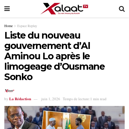
Home
Espace Replay
Liste du nouveau
gouvernement d’Al
Aminou Lo après le
limogeage d’Ousmane
Sonko
La Rédaction
by
juin 1, 2026
Temps de lecture:1 min read