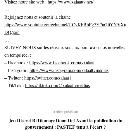
Visitez notre site web :
https://www.xalaattv.net/
…
Rejoignez nous et soutenir la chaine :
https://www.youtube.com/channel/UCvKbBbFg7Y7aGiiYY5tXu
DQ/join
…
SUIVEZ-NOUS sur les réseaux sociaux pour avoir nos nouvelles
en temps réel :
– Facebook :
https://www.facebook.com/tvxalaat
– Instagram :
https://www.instagram.com/xalaattvmedias
– Twitter :
https://twitter.com/xalaat1
– TikTok :
https://tiktok.com/@xalaattvmedias
Article précédent
Jeu Discret Bi Diomaye Doon Def Avant la publication du
gouvernement : PASTEF tenu à l’écart ?