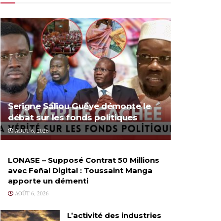
Serigne Saliou Guèye démonte le
débat sur les fonds politiques
AOÛT 6, 2026
LONASE – Supposé Contrat 50 Millions
avec Feñal Digital : Toussaint Manga
apporte un démenti
AOÛT 6, 2026
L’activité des industries