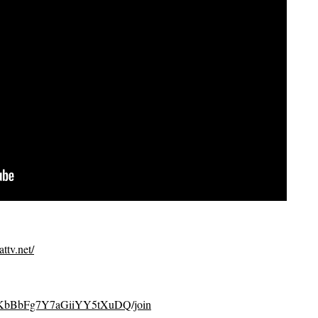
ttv.net/
CvKbBbFg7Y7aGiiYY5tXuDQ/join