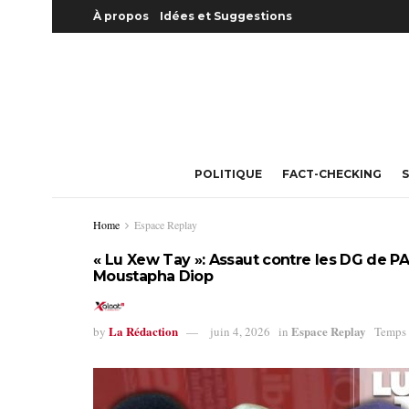
À propos
Idées et Suggestions
POLITIQUE
FACT-CHECKING
S
Home
Espace Replay
« Lu Xew Tay »: Assaut contre les DG de 
Moustapha Diop
La Rédaction
Espace Replay
by
juin 4, 2026
in
Temps 