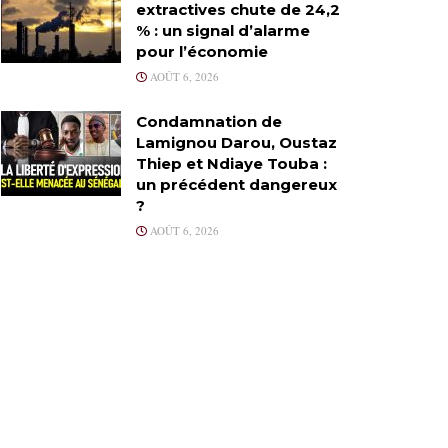
extractives chute de 24,2
% : un signal d’alarme
pour l’économie
AOÛT 6, 2026
Condamnation de
Lamignou Darou, Oustaz
Thiep et Ndiaye Touba :
un précédent dangereux
?
AOÛT 6, 2026